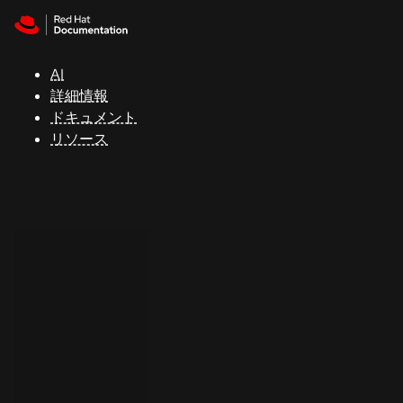
Skip to navigation
Skip to content
サ
ポ
ー
AI
ト
詳細情報
ドキュメント
リソース
コ
ン
ソ
ー
ル
開
発
者
ト
ラ