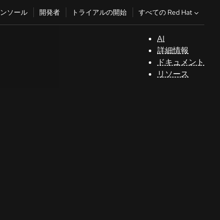
すべての Red Hat
ンソール
開発者
トライアルの開始
AI
サ
詳細情報
ポ
ドキュメント
ー
リソース
ト
コ
ン
ソ
ー
ル
開
発
者