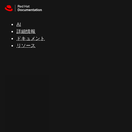
Skip to navigation
Skip to content
サ
ポ
ー
AI
ト
詳細情報
ドキュメント
リソース
コ
ン
ソ
ー
ル
開
発
者
ト
ラ