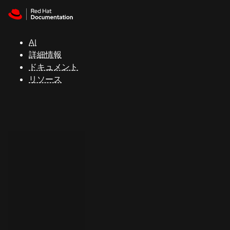
Skip to navigation
Skip to content
サ
ポ
ー
AI
ト
詳細情報
ドキュメント
リソース
コ
ン
ソ
ー
ル
開
発
者
ト
ラ