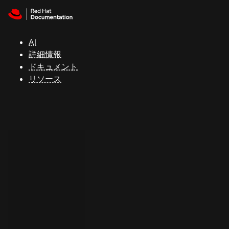
Skip to navigation
Skip to content
サ
ポ
ー
AI
ト
詳細情報
ドキュメント
リソース
コ
ン
ソ
ー
ル
開
発
者
ト
ラ