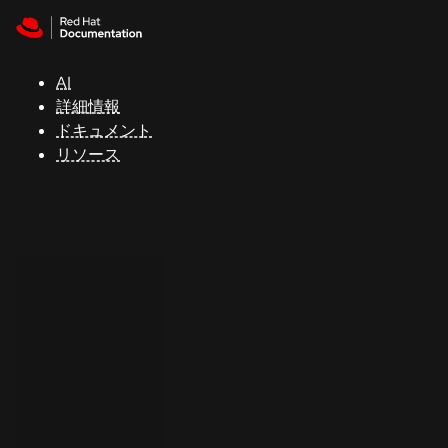
Skip to navigation
Skip to content
サ
ポ
ー
AI
ト
詳細情報
ドキュメント
リソース
コ
ン
ソ
ー
ル
開
発
者
ト
ラ