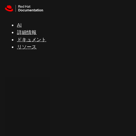
Skip to navigation
Skip to content
サ
ポ
ー
AI
ト
詳細情報
ドキュメント
リソース
コ
ン
ソ
ー
ル
開
発
者
ト
ラ