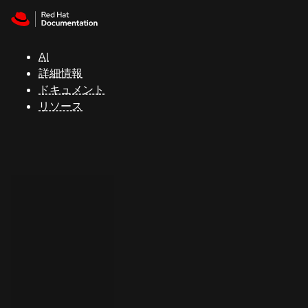
Skip to navigation
Skip to content
サ
ポ
ー
AI
ト
詳細情報
ドキュメント
リソース
コ
ン
ソ
ー
ル
開
発
者
ト
ラ