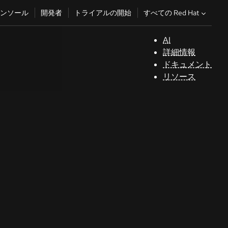
すべての Red Hat
ンソール
開発者
トライアルの開始
AI
サ
詳細情報
ポ
ドキュメント
ー
リソース
ト
コ
ン
ソ
ー
ル
開
発
者