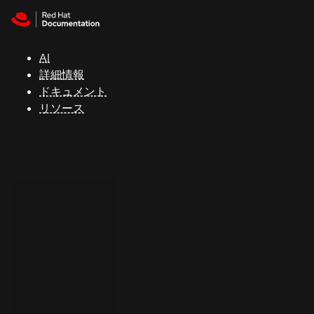
Skip to navigation
Skip to content
サ
ポ
ー
AI
ト
詳細情報
ドキュメント
リソース
コ
ン
ソ
ー
ル
開
発
者
ト
ラ