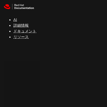
Skip to navigation
Skip to content
サ
ポ
ー
AI
ト
詳細情報
ドキュメント
リソース
コ
ン
ソ
ー
ル
開
発
者
ト
ラ