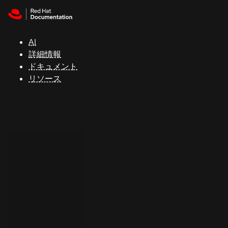
Skip to navigation
Skip to content
サ
ポ
ー
AI
ト
詳細情報
ドキュメント
リソース
コ
ン
ソ
ー
ル
開
発
者
ト
ラ