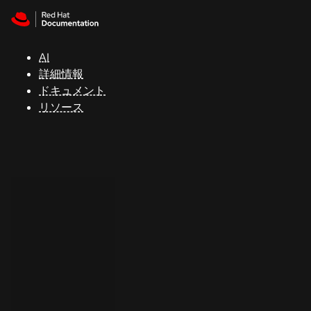
Skip to navigation
Skip to content
サ
ポ
ー
AI
ト
詳細情報
ドキュメント
リソース
コ
ン
ソ
ー
ル
開
発
者
ト
ラ