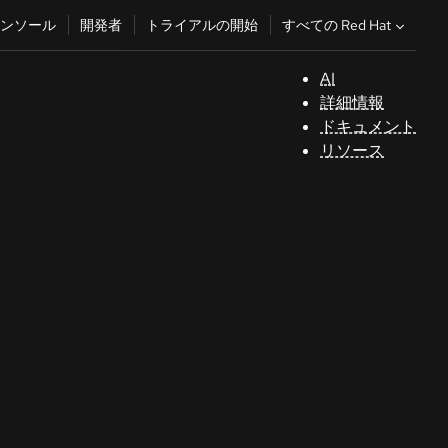
すべての Red Hat
ンソール
開発者
トライアルの開始
AI
サ
詳細情報
ポ
ドキュメント
ー
リソース
ト
コ
ン
ソ
ー
ル
開
発
者