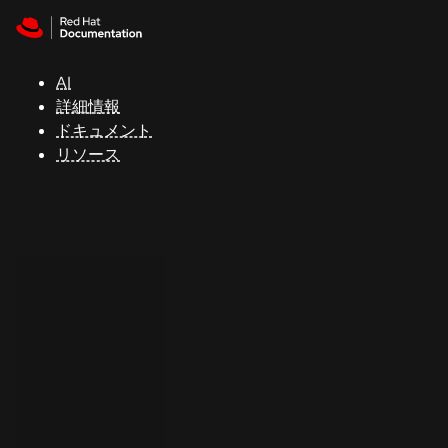
Skip to navigation
Skip to content
サ
ポ
ー
AI
ト
詳細情報
ドキュメント
リソース
コ
ン
ソ
ー
ル
開
発
者
ト
ラ