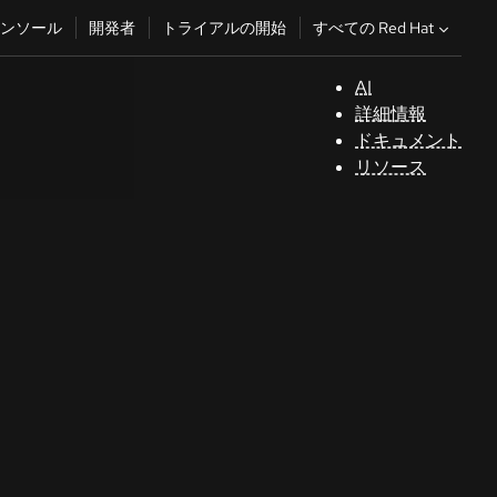
すべての Red Hat
ンソール
開発者
トライアルの開始
AI
サ
詳細情報
ポ
ドキュメント
ー
リソース
ト
コ
ン
ソ
ー
ル
開
発
者