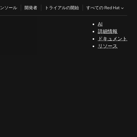
すべての Red Hat
ンソール
開発者
トライアルの開始
AI
サ
詳細情報
ポ
ドキュメント
ー
リソース
ト
コ
ン
ソ
ー
ル
開
発
者