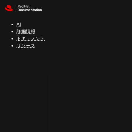
Skip to navigation
Skip to content
サ
ポ
ー
AI
ト
詳細情報
ドキュメント
リソース
コ
ン
ソ
ー
ル
開
発
者
ト
ラ