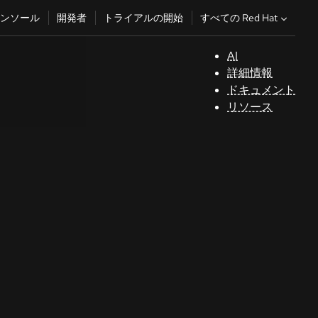
すべての Red Hat
ンソール
開発者
トライアルの開始
AI
サ
詳細情報
ポ
ドキュメント
ー
リソース
ト
コ
ン
ソ
ー
ル
開
発
者