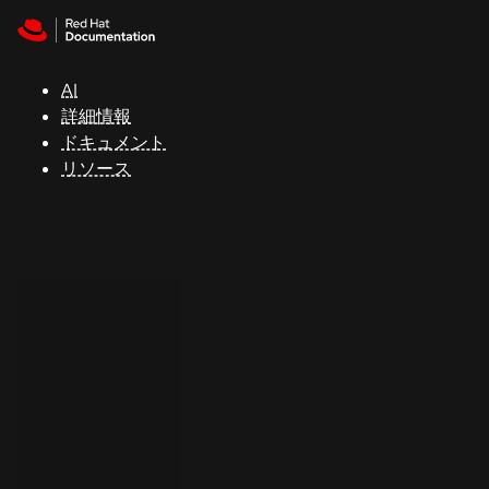
Skip to navigation
Skip to content
サ
ポ
ー
AI
ト
詳細情報
ドキュメント
リソース
コ
ン
ソ
ー
ル
開
発
者
ト
ラ