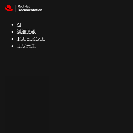
Skip to navigation
Skip to content
サ
ポ
ー
AI
ト
詳細情報
ドキュメント
リソース
コ
ン
ソ
ー
ル
開
発
者
ト
ラ