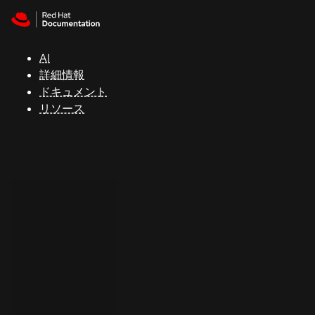
Skip to navigation
Skip to content
サ
ポ
ー
AI
ト
詳細情報
ドキュメント
リソース
コ
ン
ソ
ー
ル
開
発
者
ト
ラ