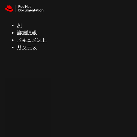
Skip to navigation
Skip to content
サ
ポ
ー
AI
ト
詳細情報
ドキュメント
リソース
コ
ン
ソ
ー
ル
開
発
者
ト
ラ