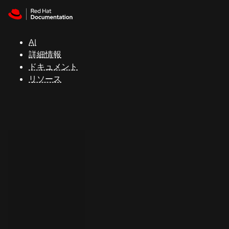
Skip to navigation
Skip to content
サ
ポ
ー
AI
ト
詳細情報
ドキュメント
リソース
コ
ン
ソ
ー
ル
開
発
者
ト
ラ