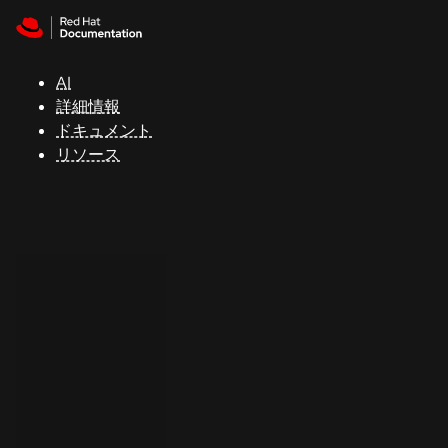
Skip to navigation
Skip to content
サ
ポ
ー
AI
ト
詳細情報
ドキュメント
リソース
コ
ン
ソ
ー
ル
開
発
者
ト
ラ