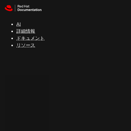
Skip to navigation
Skip to content
サ
ポ
ー
AI
ト
詳細情報
ドキュメント
リソース
コ
ン
ソ
ー
ル
開
発
者
ト
ラ