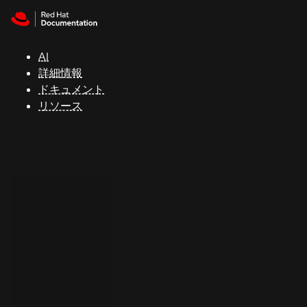
Skip to navigation
Skip to content
サ
ポ
ー
AI
ト
詳細情報
ドキュメント
リソース
コ
ン
ソ
ー
ル
開
発
者
ト
ラ