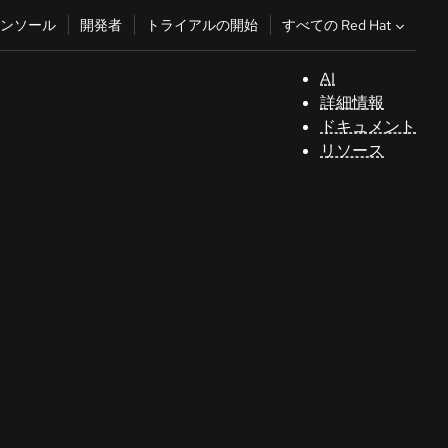
すべての Red Hat
ンソール
開発者
トライアルの開始
AI
サ
詳細情報
ポ
ドキュメント
ー
リソース
ト
コ
ン
ソ
ー
ル
開
発
者