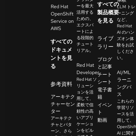
すべての
イ
ーを最大
Red Hat
LLM トレ
ア
製品概要
活用する
ーニング
OpenShift
ための、
ル
など、
を見る
Service on
エクスパ
Red Hat
の
AWS
ートによ
AI のハン
開
る段階的
ライブ
ズオン体
すべての
始
チュート
験をお試
ラリー
ドキュメ
リアル。
しくださ
ントを見
お
い。
ブログ
Red Hat
問
る
と記事
Developer
AI/ML
い
チート
Red Hat ソ
ラーニ
合
シート
参考資料
リューシ
ングパ
わ
言
電子書
ョンを活
語
ス
せ
アーキテク
籍
用して、
の
これらの
チャーセン
イベン
柔軟で信
選
学習リソ
ター
頼性の高
ト
択
ースを活
いアプリ
アーキテク
動画
用して、
ケーショ
チャとパタ
OpenShif
ンをビル
ーン、さら
AI に関す