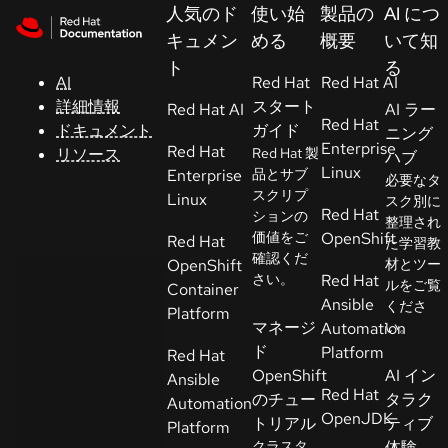
Skip to navigation
Skip to content
人気のド
使い始
製品の
AI につ
サ
キュメン
める
概要
いて知
ポ
ト
る
ー
AI
Red Hat
Red Hat AI
ト
詳細情報
スタート
Red Hat AI
AI ラー
Red Hat
ドキュメント
ガイド
ニング
Enterprise
Red Hat
リソース
Red Hat 製
ハブ
コ
Linux
Enterprise
品とサブ
必要なタ
ン
スクリプ
Linux
スク別に
ソ
Red Hat
ションの
整理され
ー
価値をご
OpenShift
Red Hat
た学習教
ル
確認くだ
OpenShift
材とツー
さい。
Red Hat
ルをご覧
Container
Ansible
くださ
開
Platform
マネージ
Automation
い。
発
ド
Platform
Red Hat
者
OpenShift
AI イン
Ansible
Red Hat
のチュー
タラク
Automation
ト
OpenJDK
トリアル
ティブ
Platform
ラ
クラスタ
体験