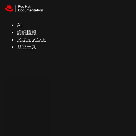
Skip to navigation
Skip to content
サ
ポ
ー
AI
ト
詳細情報
ドキュメント
リソース
コ
ン
ソ
ー
ル
開
発
者
ト
ラ