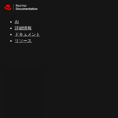
Skip to navigation
Skip to content
サ
ポ
ー
AI
ト
詳細情報
ドキュメント
リソース
コ
ン
ソ
ー
ル
開
発
者
ト
ラ