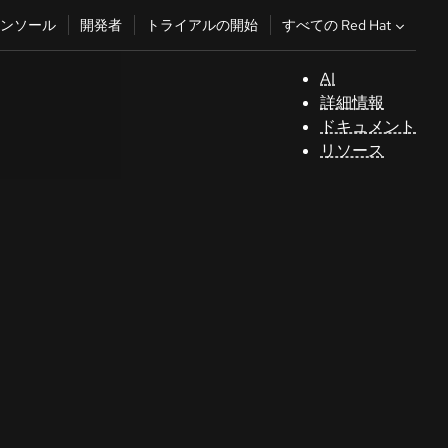
すべての Red Hat
ンソール
開発者
トライアルの開始
AI
サ
詳細情報
ポ
ドキュメント
ー
リソース
ト
コ
ン
ソ
ー
ル
開
発
者