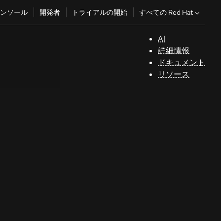
すべての Red Hat
ンソール
開発者
トライアルの開始
AI
サ
詳細情報
ポ
ドキュメント
ー
リソース
ト
コ
ン
ソ
ー
ル
開
発
者