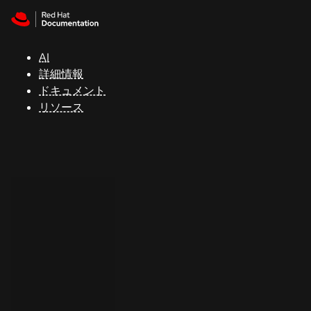
Skip to navigation
Skip to content
サ
ポ
ー
AI
ト
詳細情報
ドキュメント
リソース
コ
ン
ソ
ー
ル
開
発
者
ト
ラ