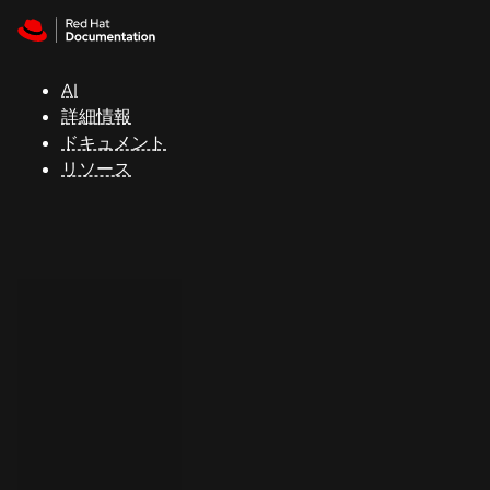
Skip to navigation
Skip to content
サ
ポ
ー
AI
ト
詳細情報
ドキュメント
リソース
コ
ン
ソ
ー
ル
開
発
者
ト
ラ