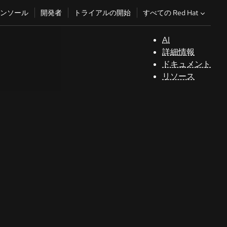
すべての Red Hat
ンソール
開発者
トライアルの開始
AI
サ
詳細情報
ポ
ドキュメント
ー
リソース
ト
コ
ン
ソ
ー
ル
開
発
者