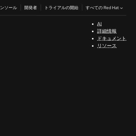
すべての Red Hat
ンソール
開発者
トライアルの開始
AI
サ
詳細情報
ポ
ドキュメント
ー
リソース
ト
コ
ン
ソ
ー
ル
開
発
者