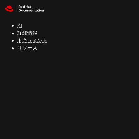
Skip to navigation
Skip to content
サ
ポ
ー
AI
ト
詳細情報
ドキュメント
リソース
コ
ン
ソ
ー
ル
開
発
者
ト
ラ