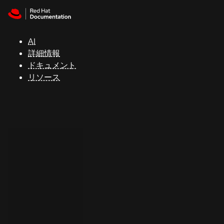
Skip to navigation
Skip to content
サ
ポ
ー
AI
ト
詳細情報
ドキュメント
リソース
コ
ン
ソ
ー
ル
開
発
者
ト
ラ