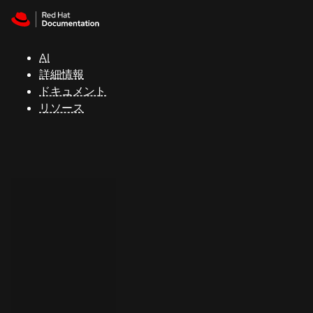
Skip to navigation
Skip to content
サ
ポ
ー
AI
ト
詳細情報
ドキュメント
リソース
コ
ン
ソ
ー
ル
開
発
者
ト
ラ