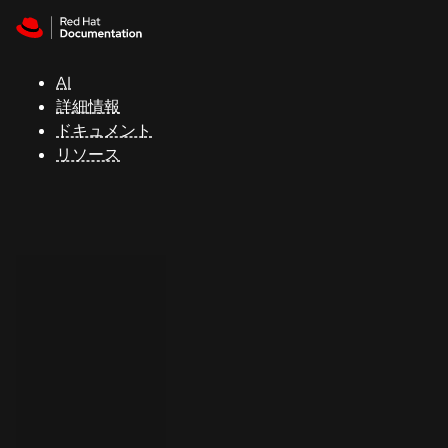
Skip to navigation
Skip to content
サ
ポ
ー
AI
ト
詳細情報
ドキュメント
リソース
コ
ン
ソ
ー
ル
開
発
者
ト
ラ