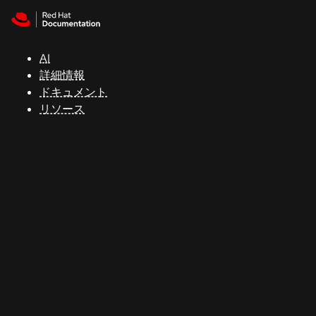
Skip to navigation
Skip to content
サ
ポ
ー
AI
ト
詳細情報
ドキュメント
リソース
コ
ン
ソ
ー
ル
開
発
者
ト
ラ