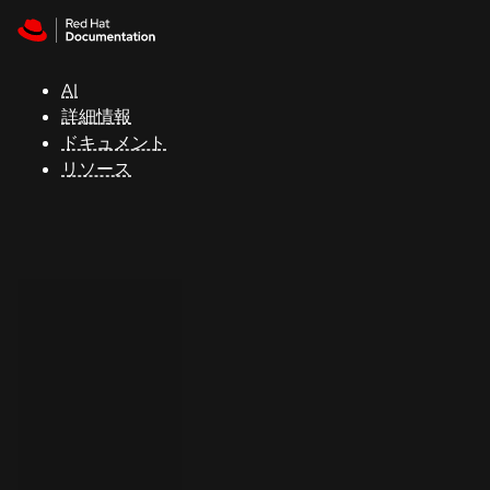
Skip to navigation
Skip to content
サ
ポ
ー
AI
ト
詳細情報
ドキュメント
リソース
コ
ン
ソ
ー
ル
開
発
者
ト
ラ