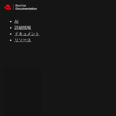
Skip to navigation
Skip to content
サ
ポ
ー
AI
ト
詳細情報
ドキュメント
リソース
コ
ン
ソ
ー
ル
開
発
者
ト
ラ