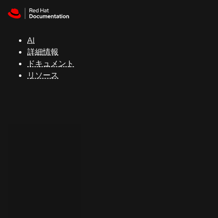
Skip to navigation
Skip to content
サ
ポ
ー
AI
ト
詳細情報
ドキュメント
リソース
コ
ン
ソ
ー
ル
開
発
者
ト
ラ