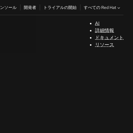
すべての Red Hat
ンソール
開発者
トライアルの開始
AI
サ
詳細情報
ポ
ドキュメント
ー
リソース
ト
コ
ン
ソ
ー
ル
開
発
者