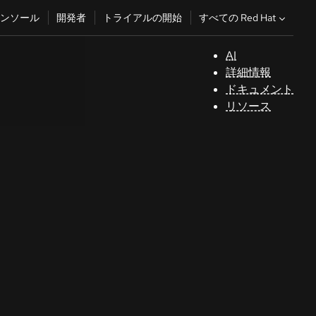
すべての Red Hat
ンソール
開発者
トライアルの開始
AI
サ
詳細情報
ポ
ドキュメント
ー
リソース
ト
コ
ン
ソ
ー
ル
開
発
者