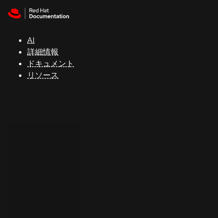
Skip to navigation
Skip to content
サ
ポ
ー
AI
ト
詳細情報
ドキュメント
リソース
コ
ン
ソ
ー
ル
開
発
者
ト
ラ