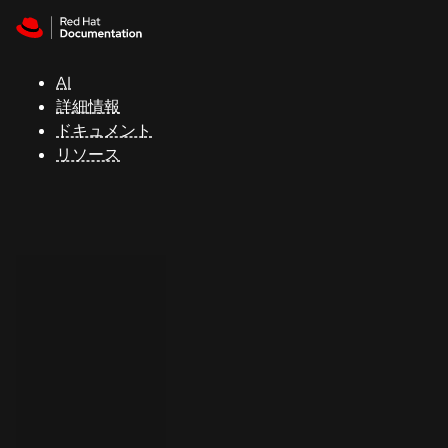
Skip to navigation
Skip to content
サ
ポ
ー
AI
ト
詳細情報
ドキュメント
リソース
コ
ン
ソ
ー
ル
開
発
者
ト
ラ