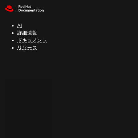
Skip to navigation
Skip to content
サ
ポ
ー
AI
ト
詳細情報
ドキュメント
リソース
コ
ン
ソ
ー
ル
開
発
者
ト
ラ